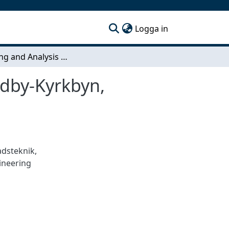
(current)
Logga in
Modelling and Analysis of Urban Flooding in Lundby-Kyrkbyn, Göteborg
ndby-Kyrkbyn,
dsteknik
,
gineering