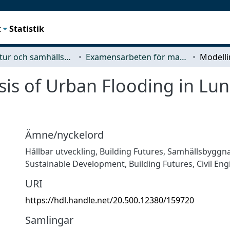
t
Statistik
Arkitektur och samhällsbyggnadsteknik (ACE)
Examensarbeten för masterexamen
sis of Urban Flooding in Lu
Ämne/nyckelord
Hållbar utveckling
,
Building Futures
,
Samhällsbyggna
Sustainable Development
,
Building Futures
,
Civil En
URI
https://hdl.handle.net/20.500.12380/159720
Samlingar