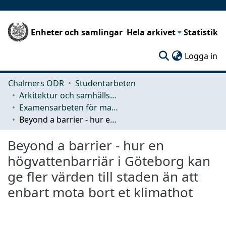
Enheter och samlingar
Hela arkivet
Statistik
(c
Logga in
Chalmers ODR
Studentarbeten
Arkitektur och samhällsbyggnadsteknik (ACE)
Examensarbeten för masterexamen
Beyond a barrier - hur en högvattenbarriär i Göteborg kan ge fler värden till staden än att enbart mota bort et klimathot
Beyond a barrier - hur en
högvattenbarriär i Göteborg kan
ge fler värden till staden än att
enbart mota bort et klimathot