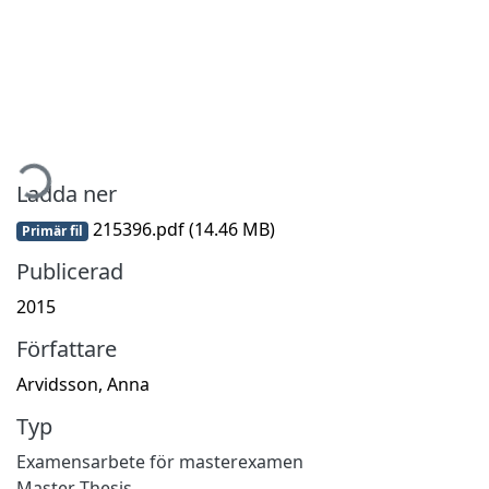
mtar...
Ladda ner
215396.pdf
(14.46 MB)
Primär fil
Publicerad
2015
Författare
Arvidsson, Anna
Typ
Examensarbete för masterexamen
Master Thesis