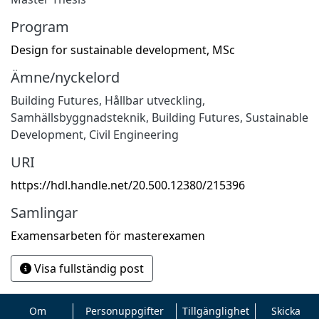
Program
Design for sustainable development, MSc
Ämne/nyckelord
Building Futures
,
Hållbar utveckling
,
Samhällsbyggnadsteknik
,
Building Futures
,
Sustainable
Development
,
Civil Engineering
URI
https://hdl.handle.net/20.500.12380/215396
Samlingar
Examensarbeten för masterexamen
Visa fullständig post
Om
Personuppgifter
Tillgänglighet
Skicka