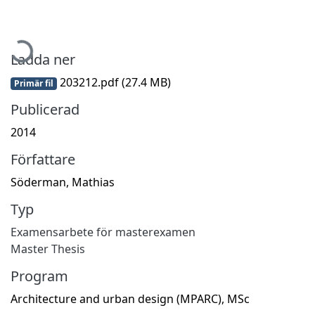
ämtar...
Ladda ner
203212.pdf
(27.4 MB)
Primär fil
Publicerad
2014
Författare
Söderman, Mathias
Typ
Examensarbete för masterexamen
Master Thesis
Program
Architecture and urban design (MPARC), MSc