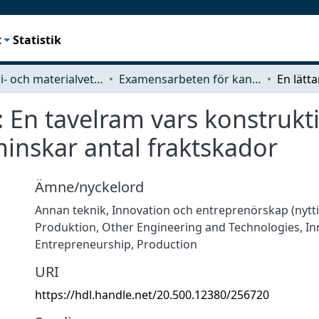
t
Statistik
Industri- och materialvetenskap (IMS)
Examensarbeten för kandidatexamen
: En tavelram vars konstrukt
inskar antal fraktskador
Ämne/nyckelord
Annan teknik
,
Innovation och entreprenörskap (nytt
Produktion
,
Other Engineering and Technologies
,
In
Entrepreneurship
,
Production
URI
https://hdl.handle.net/20.500.12380/256720