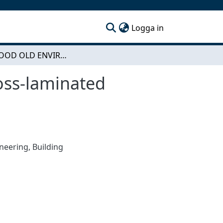
(current)
Logga in
NEW WOOD OLD ENVIROMENT - Tectonics of Cross-laminated Timber in Contemporary Home
ss-laminated
ineering
,
Building