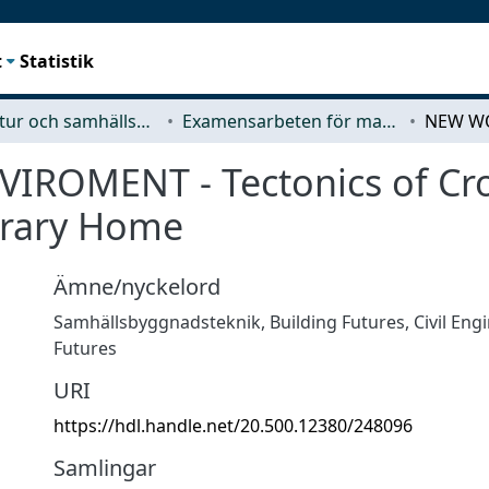
t
Statistik
Arkitektur och samhällsbyggnadsteknik (ACE)
Examensarbeten för masterexamen
OMENT - Tectonics of Cro
orary Home
Ämne/nyckelord
Samhällsbyggnadsteknik
,
Building Futures
,
Civil Eng
Futures
URI
https://hdl.handle.net/20.500.12380/248096
Samlingar