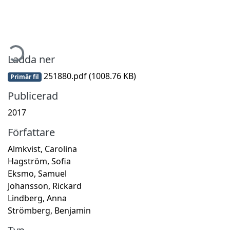
mtar...
Ladda ner
251880.pdf
(1008.76 KB)
Primär fil
Publicerad
2017
Författare
Almkvist, Carolina
Hagström, Sofia
Eksmo, Samuel
Johansson, Rickard
Lindberg, Anna
Strömberg, Benjamin