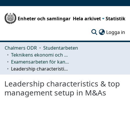
Enheter och samlingar
Hela arkivet
Statistik
(c
Logga in
Chalmers ODR
Studentarbeten
Teknikens ekonomi och organisation
Examensarbeten för kandidatexamen
Leadership characteristics & top management setup in M&As
Leadership characteristics & top
management setup in M&As