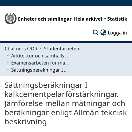
Enheter och samlingar
Hela arkivet
Statistik
(c
Logga in
Chalmers ODR
Studentarbeten
Arkitektur och samhällsbyggnadsteknik (ACE)
Examensarbeten för masterexamen
Sättningsberäkningar I kalkcementpelarförstärkningar. Jämförelse mellan mätningar och beräkningar enligt Allmän teknisk beskrivning
Sättningsberäkningar I
kalkcementpelarförstärkningar.
Jämförelse mellan mätningar och
beräkningar enligt Allmän teknisk
beskrivning