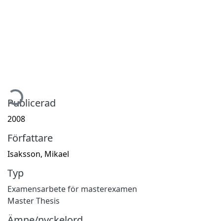
mtar...
Publicerad
2008
Författare
Isaksson, Mikael
Typ
Examensarbete för masterexamen
Master Thesis
Ämne/nyckelord