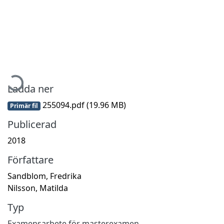
ämtar...
Ladda ner
255094.pdf
(19.96 MB)
Primär fil
Publicerad
2018
Författare
Sandblom, Fredrika
Nilsson, Matilda
Typ
Examensarbete för masterexamen