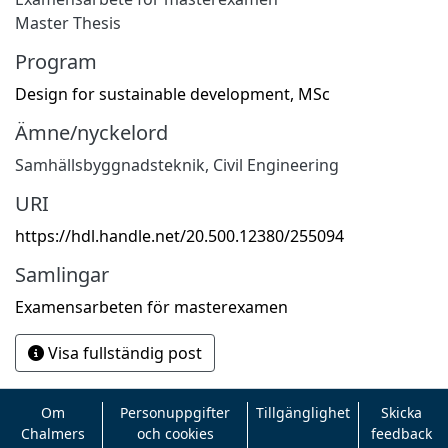
Master Thesis
Program
Design for sustainable development, MSc
Ämne/nyckelord
Samhällsbyggnadsteknik
,
Civil Engineering
URI
https://hdl.handle.net/20.500.12380/255094
Samlingar
Examensarbeten för masterexamen
Visa fullständig post
Om
Personuppgifter
Tillgänglighet
Skicka
Chalmers
och cookies
feedback