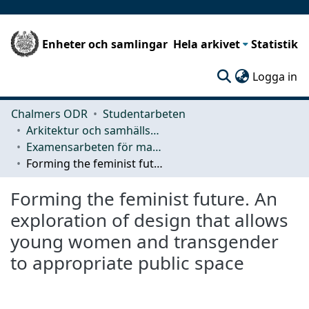
Enheter och samlingar
Hela arkivet
Statistik
(c
Logga in
Chalmers ODR
Studentarbeten
Arkitektur och samhällsbyggnadsteknik (ACE)
Examensarbeten för masterexamen
Forming the feminist future. An exploration of design that allows young women and transgender to appropriate public space
Forming the feminist future. An
exploration of design that allows
young women and transgender
to appropriate public space