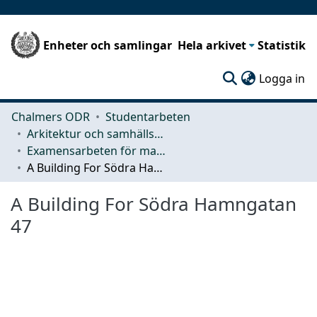
Enheter och samlingar
Hela arkivet
Statistik
(c
Logga in
Chalmers ODR
Studentarbeten
Arkitektur och samhällsbyggnadsteknik (ACE)
Examensarbeten för masterexamen
A Building For Södra Hamngatan 47
A Building For Södra Hamngatan
47