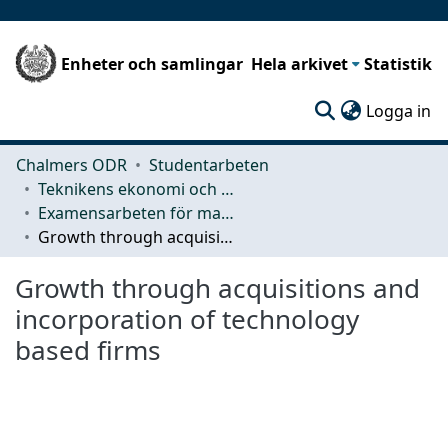
Enheter och samlingar
Hela arkivet
Statistik
(c
Logga in
Chalmers ODR
Studentarbeten
Teknikens ekonomi och organisation
Examensarbeten för masterexamen
Growth through acquisitions and incorporation of technology based firms
Growth through acquisitions and
incorporation of technology
based firms