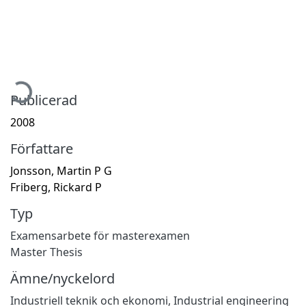
ämtar...
Publicerad
2008
Författare
Jonsson, Martin P G
Friberg, Rickard P
Typ
Examensarbete för masterexamen
Master Thesis
Ämne/nyckelord
Industriell teknik och ekonomi
,
Industrial engineering