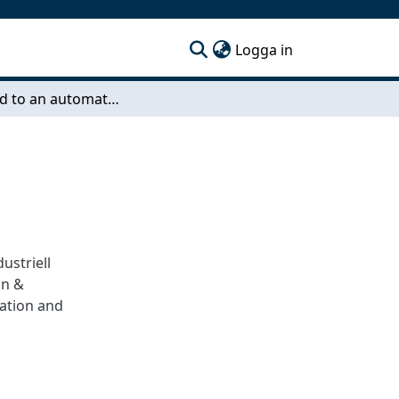
(current)
Logga in
The road to an automated truck maintenance workshop:opportunities and challenges
dustriell
on &
ration and