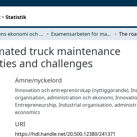
t
Statistik
Teknikens ekonomi och organisation
Examensarbeten för masterexamen
mated truck maintenance
ies and challenges
Ämne/nyckelord
Innovation och entreprenörskap (nyttiggörande)
,
In
organisation, administration och ekonomi
,
Innovati
Entrepreneurship
,
Industrial organisation, administ
economics
URI
https://hdl.handle.net/20.500.12380/241371