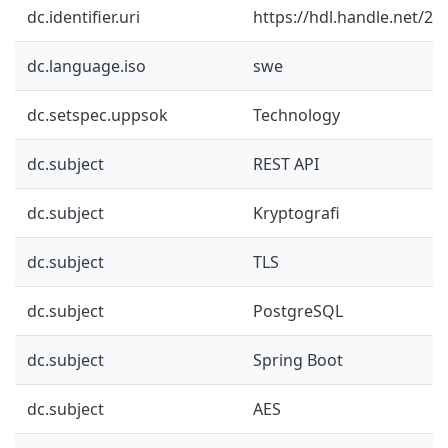
dc.identifier.uri
https://hdl.handle.net/2
dc.language.iso
swe
dc.setspec.uppsok
Technology
dc.subject
REST API
dc.subject
Kryptografi
dc.subject
TLS
dc.subject
PostgreSQL
dc.subject
Spring Boot
dc.subject
AES