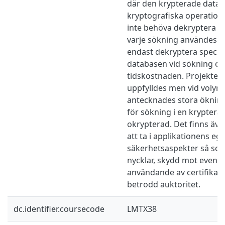
där den krypterade datan
kryptografiska operatione
inte behöva dekryptera h
varje sökning användes m
endast dekryptera specif
databasen vid sökning o
tidskostnaden. Projektets
uppfylldes men vid volym
antecknades stora ökning
för sökning i en kryptera
okrypterad. Det finns även
att ta i applikationens eg
säkerhetsaspekter så so
nycklar, skydd mot eventu
användande av certifikat 
betrodd auktoritet.
dc.identifier.coursecode
LMTX38