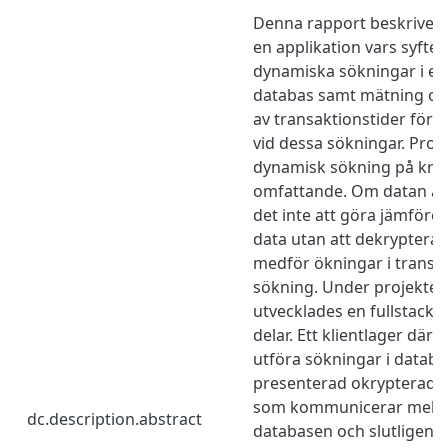
Denna rapport beskriver 
en applikation vars syfte 
dynamiska sökningar i en
databas samt mätning o
av transaktionstider för 
vid dessa sökningar. Prob
dynamisk sökning på kryp
omfattande. Om datan är
det inte att göra jämförel
data utan att dekryptera d
medför ökningar i transak
sökning. Under projektet
utvecklades en fullstack-a
delar. Ett klientlager där
utföra sökningar i datab
presenterad okrypterad, e
som kommunicerar mellan
dc.description.abstract
databasen och slutligen e