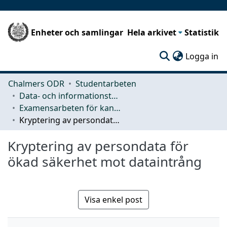
Enheter och samlingar
Hela arkivet
Statistik
(c
Logga in
Chalmers ODR
Studentarbeten
Data- och informationsteknik (CSE)
Examensarbeten för kandidatexamen
Kryptering av persondata för ökad säkerhet mot dataintrång
Kryptering av persondata för
ökad säkerhet mot dataintrång
Visa enkel post