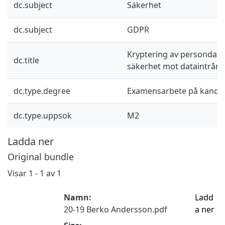
dc.subject
Säkerhet
dc.subject
GDPR
Kryptering av persondata
dc.title
säkerhet mot dataintrån
dc.type.degree
Examensarbete på kandid
dc.type.uppsok
M2
Ladda ner
Original bundle
Visar
1 - 1 av 1
Namn:
Ladd
20-19 Berko Andersson.pdf
a ner