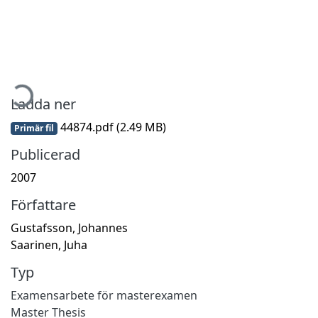
mtar...
Ladda ner
44874.pdf
(2.49 MB)
Primär fil
Publicerad
2007
Författare
Gustafsson, Johannes
Saarinen, Juha
Typ
Examensarbete för masterexamen
Master Thesis