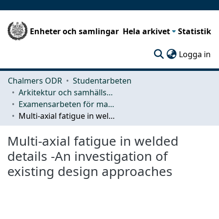
Enheter och samlingar
Hela arkivet
Statistik
(c
Logga in
Chalmers ODR
Studentarbeten
Arkitektur och samhällsbyggnadsteknik (ACE)
Examensarbeten för masterexamen
Multi-axial fatigue in welded details -An investigation of existing design approaches
Multi-axial fatigue in welded
details -An investigation of
existing design approaches