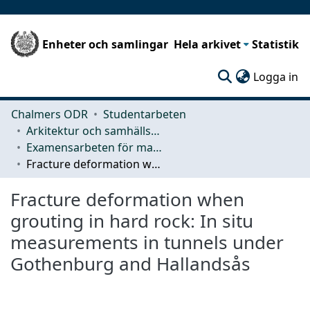
Enheter och samlingar
Hela arkivet
Statistik
(c
Logga in
Chalmers ODR
Studentarbeten
Arkitektur och samhällsbyggnadsteknik (ACE)
Examensarbeten för masterexamen
Fracture deformation when grouting in hard rock: In situ measurements in tunnels under Gothenburg and Hallandsås
Fracture deformation when
grouting in hard rock: In situ
measurements in tunnels under
Gothenburg and Hallandsås