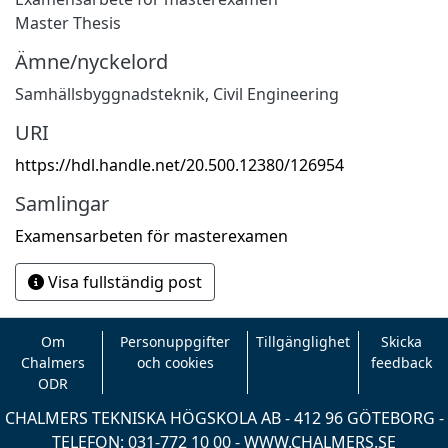
Master Thesis
Ämne/nyckelord
Samhällsbyggnadsteknik
,
Civil Engineering
URI
https://hdl.handle.net/20.500.12380/126954
Samlingar
Examensarbeten för masterexamen
Visa fullständig post
Om
Personuppgifter
Tillgänglighet
Skicka
Chalmers
och cookies
feedback
ODR
CHALMERS TEKNISKA HÖGSKOLA AB - 412 96 GÖTEBORG -
TELEFON: 031-772 10 00 -
WWW.CHALMERS.SE