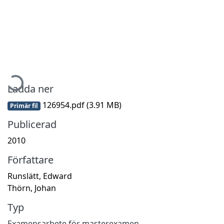
ämtar...
Ladda ner
126954.pdf
(3.91 MB)
Primär fil
Publicerad
2010
Författare
Runslätt, Edward
Thörn, Johan
Typ
Examensarbete för masterexamen