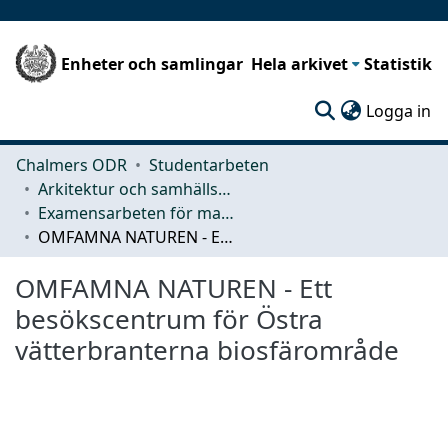
Enheter och samlingar
Hela arkivet
Statistik
(c
Logga in
Chalmers ODR
Studentarbeten
Arkitektur och samhällsbyggnadsteknik (ACE)
Examensarbeten för masterexamen
OMFAMNA NATUREN - Ett besökscentrum för Östra vätterbranterna biosfärområde
OMFAMNA NATUREN - Ett
besökscentrum för Östra
vätterbranterna biosfärområde