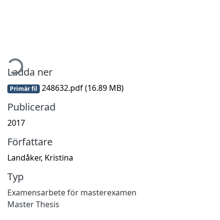
mtar...
Ladda ner
248632.pdf
(16.89 MB)
Primär fil
Publicerad
2017
Författare
Landåker, Kristina
Typ
Examensarbete för masterexamen
Master Thesis