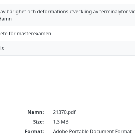
 av bärighet och deformationsutveckling av terminalytor vi
 Hamn
ete för masterexamen
is
Namn:
21370.pdf
Size:
1.3 MB
Format:
Adobe Portable Document Format