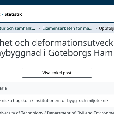
t
Statistik
Arkitektur och samhällsbyggnadsteknik (ACE)
Examensarbeten för masterexamen
het och deformationsutveckl
 nybyggnad i Göteborgs Ham
Visa enkel post
aria
niska högskola / Institutionen för bygg- och miljöteknik
iversity of Technology / Department of Civil and Environm