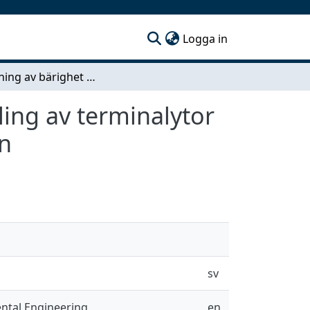
(current)
Logga in
Uppföljning av bärighet och deformationsutveckling av terminalytor vid inventering och nybyggnad i Göteborgs Hamn
ing av terminalytor
n
sv
ental Engineering
en