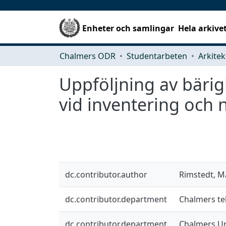
Enheter och samlingar
Hela arkive
Chalmers ODR
Studentarbeten
Uppföljning av bärig
vid inventering och
dc.contributor.author
Rimstedt, M
dc.contributor.department
Chalmers tek
dc.contributor.department
Chalmers Un