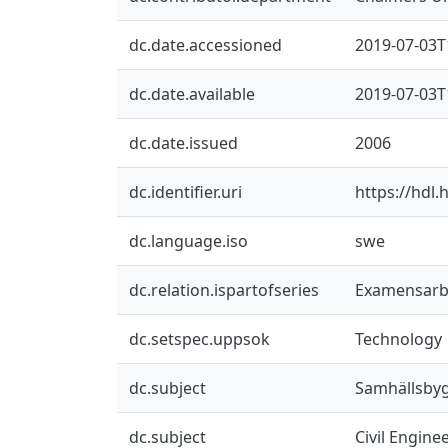
dc.date.accessioned
2019-07-03T
dc.date.available
2019-07-03T
dc.date.issued
2006
dc.identifier.uri
https://hdl
dc.language.iso
swe
dc.relation.ispartofseries
Examensarbet
dc.setspec.uppsok
Technology
dc.subject
Samhällsby
dc.subject
Civil Engine