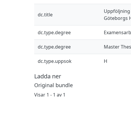
Uppföljning
dc.title
Göteborgs
dc.type.degree
Examensarb
dc.type.degree
Master Thes
dc.type.uppsok
H
Ladda ner
Original bundle
Visar
1 - 1 av 1