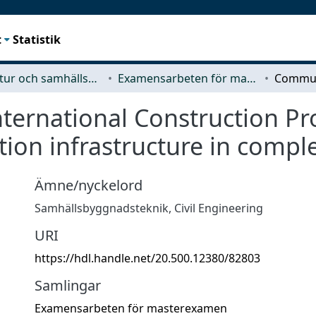
t
Statistik
Arkitektur och samhällsbyggnadsteknik (ACE)
Examensarbeten för masterexamen
ternational Construction Pro
ion infrastructure in compl
Ämne/nyckelord
Samhällsbyggnadsteknik
,
Civil Engineering
URI
https://hdl.handle.net/20.500.12380/82803
Samlingar
Examensarbeten för masterexamen