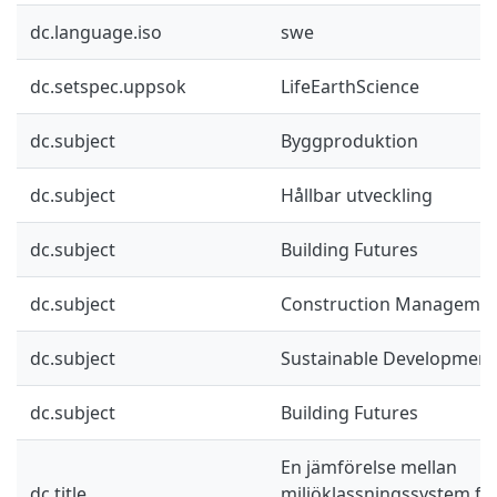
dc.language.iso
swe
dc.setspec.uppsok
LifeEarthScience
dc.subject
Byggproduktion
dc.subject
Hållbar utveckling
dc.subject
Building Futures
dc.subject
Construction Manageme
dc.subject
Sustainable Development
dc.subject
Building Futures
En jämförelse mellan
dc.title
miljöklassningssystem för