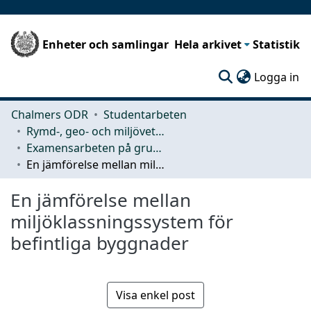
Enheter och samlingar
Hela arkivet
Statistik
(c
Logga in
Chalmers ODR
Studentarbeten
Rymd-, geo- och miljövetenskap (SEE)
Examensarbeten på grundnivå
En jämförelse mellan miljöklassningssystem för befintliga byggnader
En jämförelse mellan
miljöklassningssystem för
befintliga byggnader
Visa enkel post