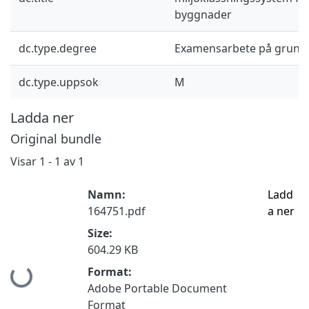
byggnader
dc.type.degree
Examensarbete på grund
dc.type.uppsok
M
Ladda ner
Original bundle
Visar
1 - 1 av 1
Namn:
Ladd
164751.pdf
a ner
Size:
604.29 KB
Hämtar...
Format:
Adobe Portable Document
Format