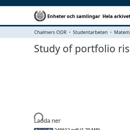
Enheter och samlingar
Hela arkive
Chalmers ODR
Studentarbeten
Matema
Study of portfolio ri
Hämtar...
Ladda ner
249612.pdf
(1.79 MB)