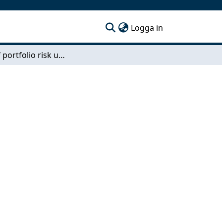
(current)
Logga in
Study of portfolio risk using copulas