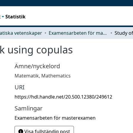
t
Statistik
tiska vetenskaper
Examensarbeten för masterexamen
sk using copulas
Ämne/nyckelord
Matematik
,
Mathematics
URI
https://hdl.handle.net/20.500.12380/249612
Samlingar
Examensarbeten för masterexamen
Visa fullständig post