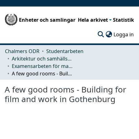
Enheter och samlingar
Hela arkivet
Statistik
(c
Logga in
Chalmers ODR
Studentarbeten
Arkitektur och samhällsbyggnadsteknik (ACE)
Examensarbeten för masterexamen
A few good rooms - Building for film and work in Gothenburg
A few good rooms - Building for
film and work in Gothenburg