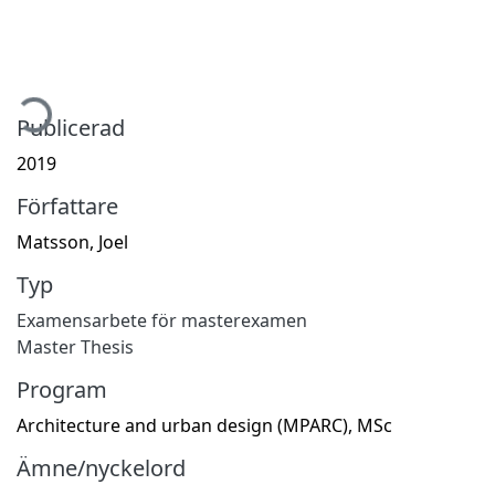
mtar...
Publicerad
2019
Författare
Matsson, Joel
Typ
Examensarbete för masterexamen
Master Thesis
Program
Architecture and urban design (MPARC), MSc
Ämne/nyckelord