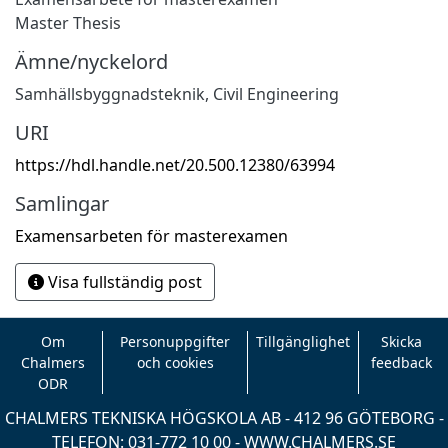
Master Thesis
Ämne/nyckelord
Samhällsbyggnadsteknik
,
Civil Engineering
URI
https://hdl.handle.net/20.500.12380/63994
Samlingar
Examensarbeten för masterexamen
Visa fullständig post
Om
Personuppgifter
Tillgänglighet
Skicka
Chalmers
och cookies
feedback
ODR
CHALMERS TEKNISKA HÖGSKOLA AB - 412 96 GÖTEBORG -
TELEFON: 031-772 10 00 -
WWW.CHALMERS.SE