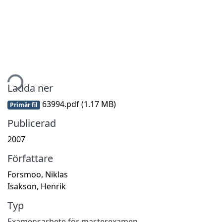
tar...
Ladda ner
63994.pdf
(1.17 MB)
Primär fil
Publicerad
2007
Författare
Forsmoo, Niklas
Isakson, Henrik
Typ
Examensarbete för masterexamen