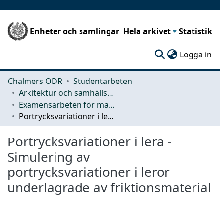
Enheter och samlingar
Hela arkivet
Statistik
(c
Logga in
Chalmers ODR
Studentarbeten
Arkitektur och samhällsbyggnadsteknik (ACE)
Examensarbeten för masterexamen
Portrycksvariationer i lera - Simulering av portrycksvariationer i leror underlagrade av friktionsmaterial
Portrycksvariationer i lera -
Simulering av
portrycksvariationer i leror
underlagrade av friktionsmaterial