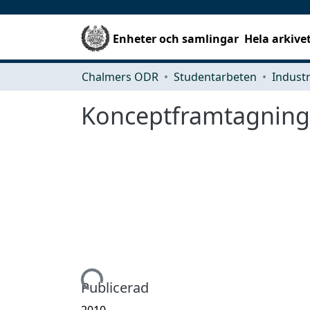
Enheter och samlingar
Hela arkive
Chalmers ODR
Studentarbeten
Konceptframtagning
Hämtar...
Publicerad
2010