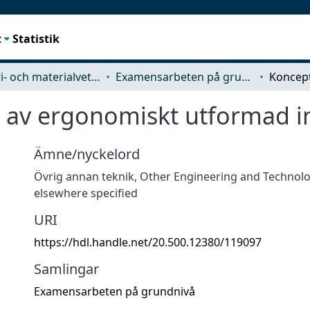
t
Statistik
Industri- och materialvetenskap (IMS)
Examensarbeten på grundnivå
 av ergonomiskt utformad 
Ämne/nyckelord
Övrig annan teknik
,
Other Engineering and Technolo
elsewhere specified
URI
https://hdl.handle.net/20.500.12380/119097
Samlingar
Examensarbeten på grundnivå