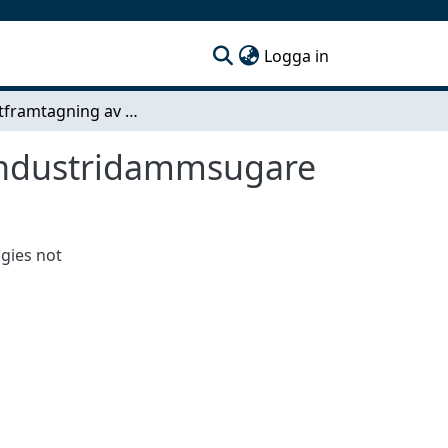
(current)
Logga in
Konceptframtagning av ergonomiskt utformad industridammsugare
industridammsugare
gies not