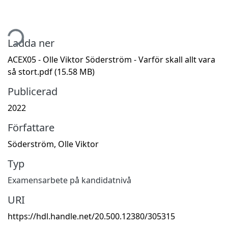
tar...
Ladda ner
ACEX05 - Olle Viktor Söderström - Varför skall allt vara
så stort.pdf
(15.58 MB)
Publicerad
2022
Författare
Söderström, Olle Viktor
Typ
Examensarbete på kandidatnivå
URI
https://hdl.handle.net/20.500.12380/305315