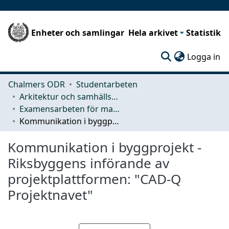
Enheter och samlingar
Hela arkivet
Statistik
(c
Logga in
Chalmers ODR
Studentarbeten
Arkitektur och samhällsbyggnadsteknik (ACE)
Examensarbeten för masterexamen
Kommunikation i byggprojekt - Riksbyggens införande av projektplattformen: "CAD-Q Projektnavet"
Kommunikation i byggprojekt -
Riksbyggens införande av
projektplattformen: "CAD-Q
Projektnavet"