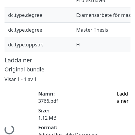
Projektnavet"
dc.type.degree
Examensarbete för mast
dc.type.degree
Master Thesis
dc.type.uppsok
H
Ladda ner
Original bundle
Visar
1 - 1 av 1
Namn:
Ladd
3766.pdf
a ner
Size:
1.12 MB
Hämtar...
Format:
Adobe Portable Document