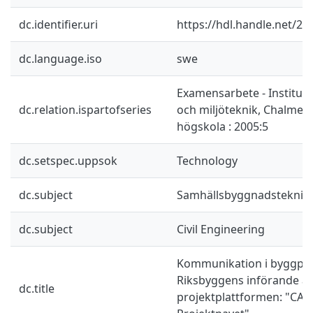
dc.identifier.uri
https://hdl.handle.net/20
dc.language.iso
swe
Examensarbete - Instituti
dc.relation.ispartofseries
och miljöteknik, Chalmers
högskola : 2005:5
dc.setspec.uppsok
Technology
dc.subject
Samhällsbyggnadsteknik
dc.subject
Civil Engineering
Kommunikation i byggpro
Riksbyggens införande a
dc.title
projektplattformen: "CA