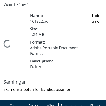
Visar
1 - 1 av 1
Namn:
Ladd
161822.pdf
a ner
Size:
1.24 MB
Format:
Hämtar...
Adobe Portable Document
Format
Description:
Fulltext
Samlingar
Examensarbeten för kandidatexamen
Om
Personuppgifter
Tillgänglighet
Skicka