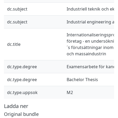
dc.subject
Industriell teknik och ek
dc.subject
Industrial engineering a
Internationaliseringspro
företag - en undersöknin
dc.title
´s förutsättningar inom d
och massaindustrin
dc.type.degree
Examensarbete för kand
dc.type.degree
Bachelor Thesis
dc.type.uppsok
M2
Ladda ner
Original bundle