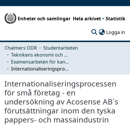
Enheter och samlingar
Hela arkivet
Statistik
(c
Logga in
Chalmers ODR
Studentarbeten
Teknikens ekonomi och organisation
Examensarbeten för kandidatexamen
Internationaliseringsprocessen för små företag - en undersökning av Acosense AB´s förutsättningar inom den tyska pappers- och massaindustrin
Internationaliseringsprocessen
för små företag - en
undersökning av Acosense AB´s
förutsättningar inom den tyska
pappers- och massaindustrin