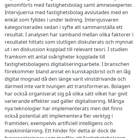
genomförts med fastighetsbolag samt ämnesexperter.
Intervjuerna med fastighetsbolag avslutades med en
enkät som fylldes i under ledning. Intervjusvaren
kategoriserades sedan i syfte att sammanställa ett
resultat. I analysen har samband mellan olika faktorer i
resultatet hittats som slutligen diskuterats och mynnat
ut i en diskussion kopplad till relevant teori. I studien
framkom ett antal svårigheter kopplade till
fastighetsbolagens digitaliseringsarbete. I branschen
förekommer bland annat en kunskapsbrist och en låg
digital mognad då den länge varit vinstdrivande och
därmed inte varit tvungen att transformeras. Bolagen
har också organiserat sig på olika sätt vilket har givit
varierande effekter vad gäller digitalisering. Många
nya teknologier har implementerats men det finns
också potential att implementera fler verktyg i
framtiden, exempelvis artificiell intelligens och
maskininlärning. Ett hinder för detta är dock de
hyresregleringar som medför att fastighetsbolagen