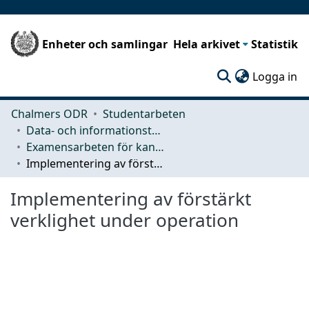
Enheter och samlingar
Hela arkivet
Statistik
(c
Logga in
Chalmers ODR
Studentarbeten
Data- och informationsteknik (CSE)
Examensarbeten för kandidatexamen
Implementering av förstärkt verklighet under operation
Implementering av förstärkt
verklighet under operation