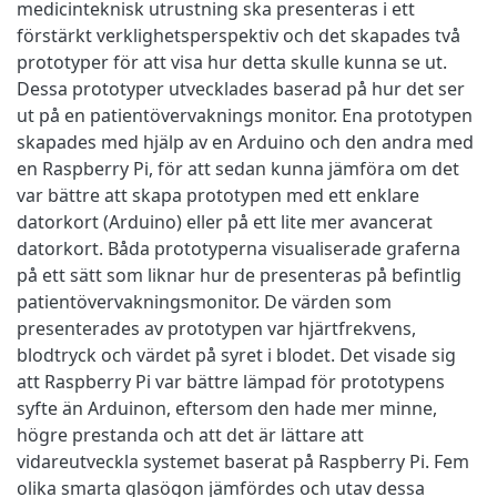
medicinteknisk utrustning ska presenteras i ett
förstärkt verklighetsperspektiv och det skapades två
prototyper för att visa hur detta skulle kunna se ut.
Dessa prototyper utvecklades baserad på hur det ser
ut på en patientövervaknings monitor. Ena prototypen
skapades med hjälp av en Arduino och den andra med
en Raspberry Pi, för att sedan kunna jämföra om det
var bättre att skapa prototypen med ett enklare
datorkort (Arduino) eller på ett lite mer avancerat
datorkort. Båda prototyperna visualiserade graferna
på ett sätt som liknar hur de presenteras på befintlig
patientövervakningsmonitor. De värden som
presenterades av prototypen var hjärtfrekvens,
blodtryck och värdet på syret i blodet. Det visade sig
att Raspberry Pi var bättre lämpad för prototypens
syfte än Arduinon, eftersom den hade mer minne,
högre prestanda och att det är lättare att
vidareutveckla systemet baserat på Raspberry Pi. Fem
olika smarta glasögon jämfördes och utav dessa