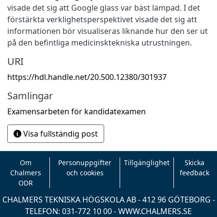
visade det sig att Google glass var bäst lämpad. I det
förstärkta verklighetsperspektivet visade det sig att
informationen bör visualiseras liknande hur den ser ut
på den befintliga medicinsktekniska utrustningen.
URI
https://hdl.handle.net/20.500.12380/301937
Samlingar
Examensarbeten för kandidatexamen
Visa fullständig post
Om
Personuppgifter
Tillgänglighet
Skicka
Chalmers
och cookies
feedback
ODR
CHALMERS TEKNISKA HÖGSKOLA AB - 412 96 GÖTEBORG -
TELEFON: 031-772 10 00 -
WWW.CHALMERS.SE