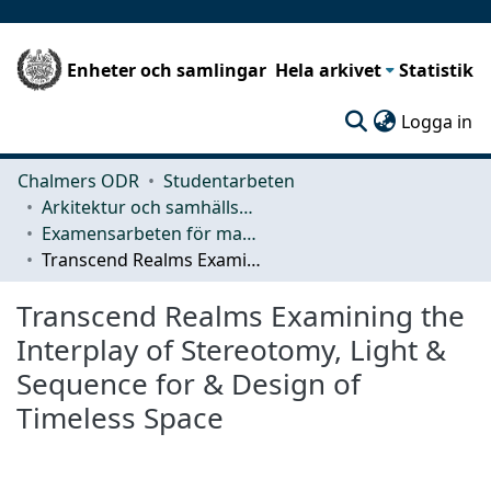
Enheter och samlingar
Hela arkivet
Statistik
(c
Logga in
Chalmers ODR
Studentarbeten
Arkitektur och samhällsbyggnadsteknik (ACE)
Examensarbeten för masterexamen
Transcend Realms Examining the Interplay of Stereotomy, Light & Sequence for & Design of Timeless Space
Transcend Realms Examining the
Interplay of Stereotomy, Light &
Sequence for & Design of
Timeless Space