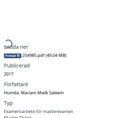
mtar...
Ladda ner
254985.pdf
(49.04 MB)
Primär fil
Publicerad
2017
Författare
Humda, Mariam Malik Saleem
Typ
Examensarbete för masterexamen
Master Thesis