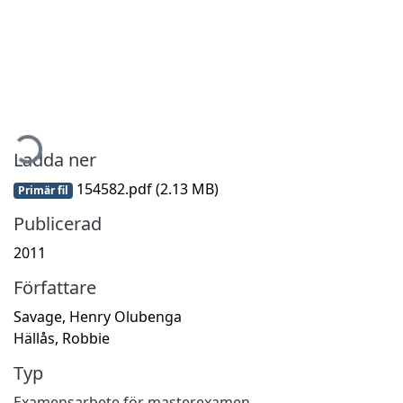
mtar...
Ladda ner
154582.pdf
(2.13 MB)
Primär fil
Publicerad
2011
Författare
Savage, Henry Olubenga
Hällås, Robbie
Typ
Examensarbete för masterexamen