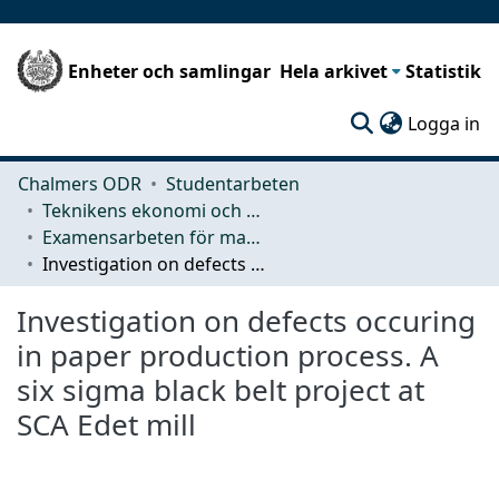
Enheter och samlingar
Hela arkivet
Statistik
(c
Logga in
Chalmers ODR
Studentarbeten
Teknikens ekonomi och organisation
Examensarbeten för masterexamen
Investigation on defects occuring in paper production process. A six sigma black belt project at SCA Edet mill
Investigation on defects occuring
in paper production process. A
six sigma black belt project at
SCA Edet mill