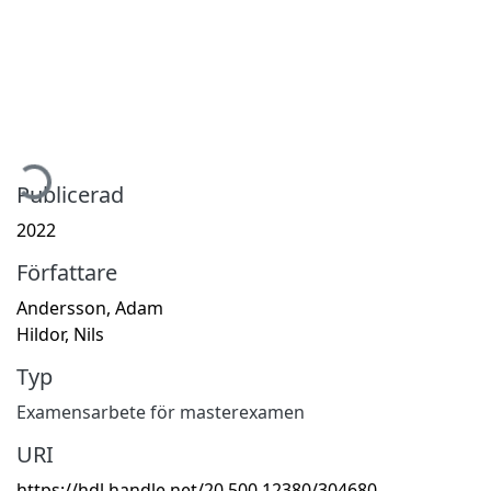
mtar...
Publicerad
2022
Författare
Andersson, Adam
Hildor, Nils
Typ
Examensarbete för masterexamen
URI
https://hdl.handle.net/20.500.12380/304680