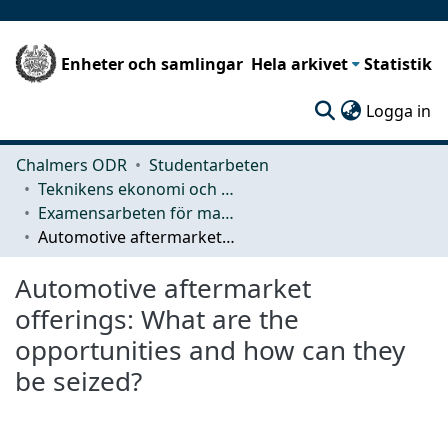
Enheter och samlingar
Hela arkivet
Statistik
(c
Logga in
Chalmers ODR
Studentarbeten
Teknikens ekonomi och organisation
Examensarbeten för masterexamen
Automotive aftermarket offerings: What are the opportunities and how can they be seized?
Automotive aftermarket
offerings: What are the
opportunities and how can they
be seized?