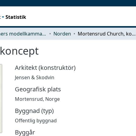
t
Statistik
Chalmers modellkammare
Norden
Mortensrud Church, koncept
 koncept
Arkitekt (konstruktör)
Jensen & Skodvin
Geografisk plats
Mortensrud, Norge
Byggnad (typ)
Offentlig byggnad
Byggår