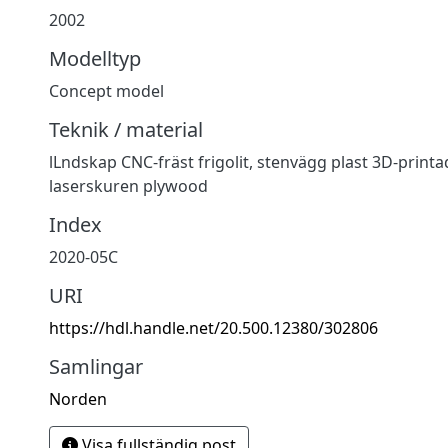
2002
Modelltyp
Concept model
Teknik / material
lLndskap CNC-fräst frigolit, stenvägg plast 3D-print
laserskuren plywood
Index
2020-05C
URI
https://hdl.handle.net/20.500.12380/302806
Samlingar
Norden
Visa fullständig post