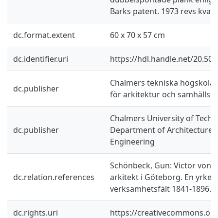
Barks patent. 1973 revs kvart
dc.format.extent
60 x 70 x 57 cm
dc.identifier.uri
https://hdl.handle.net/20.50
Chalmers tekniska högskola /
dc.publisher
för arkitektur och samhälls
Chalmers University of Techn
dc.publisher
Department of Architecture a
Engineering
Schönbeck, Gun: Victor von G
dc.relation.references
arkitekt i Göteborg. En yrke
verksamhetsfält 1841-1896. 
dc.rights.uri
https://creativecommons.org/