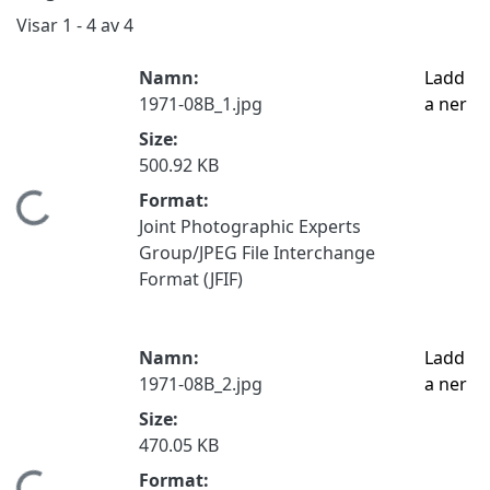
Visar
1 - 4 av 4
Namn:
Ladd
1971-08B_1.jpg
a ner
Size:
500.92 KB
Format:
Hämtar...
Joint Photographic Experts
Group/JPEG File Interchange
Format (JFIF)
Namn:
Ladd
1971-08B_2.jpg
a ner
Size:
470.05 KB
Format: