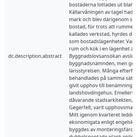
bostäderna lottades ut bla
Källarvåningen av tagel hade
mark och blev därigenom s
bostad, för trots att rummen 
kallades verkstad, hyrdes de 
som bostadslägenheter. Vanli
rum och kök i en lägenhet av o
dc.description.abstract
Byggnadslovsansökan avslog
byggnadsnämnden, men god
länsstyrelsen. Många efterföl
behandlades på samma sätt, v
givit upphov till benämninge
landshövdingehus. Emellertid
dåvarande stadsarkitekten, V
Gegerfelt, varit upphovsman t
Mitt igenom kvarteret ledde 
ekonomigata enligt engelsk f
byggdes av monteringsfärdig
dubbelspontade plank enlig