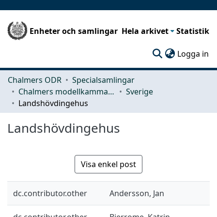
Enheter och samlingar
Hela arkivet
Statistik
(c
Logga in
Chalmers ODR
Specialsamlingar
Chalmers modellkammare
Sverige
Landshövdingehus
Landshövdingehus
Visa enkel post
dc.contributor.other
Andersson, Jan
dc.contributor.other
Bjerrome, Katrin