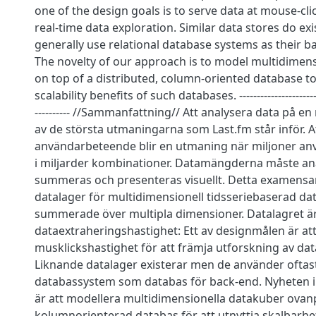
one of the design goals is to serve data at mouse-cl
real-time data exploration. Similar data stores do exi
generally use relational database systems as their b
The novelty of our approach is to model multidimen
on top of a distributed, column-oriented database to
scalability benefits of such databases. --------------------------
---------- //Sammanfattning// Att analysera data på en
av de största utmaningarna som Last.fm står inför. A
användarbeteende blir en utmaning när miljoner a
i miljarder kombinationer. Datamängderna måste an
summeras och presenteras visuellt. Detta examensar
datalager för multidimensionell tidsseriebaserad dat
summerade över multipla dimensioner. Datalagret är
dataextraheringshastighet: Ett av designmålen är att
musklickshastighet för att främja utforskning av data 
Liknande datalager existerar men de använder oftast
databassystem som databas för back-end. Nyheten i 
är att modellera multidimensionella datakuber ovanp
kolumnorienterad databas för att utnyttja skalbarhe