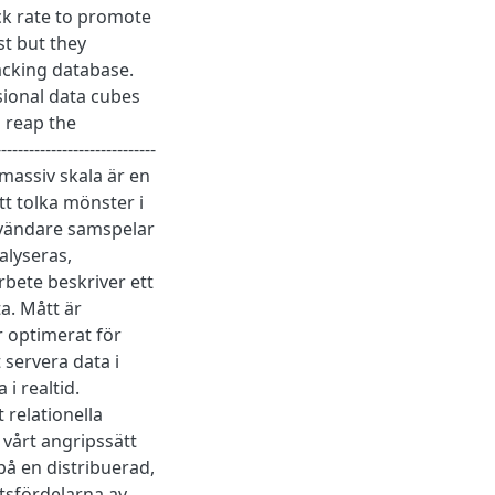
ick rate to promote
st but they
acking database.
sional data cubes
 reap the
------------------------
 massiv skala är en
tt tolka mönster i
nvändare samspelar
alyseras,
bete beskriver ett
a. Mått är
 optimerat för
 servera data i
i realtid.
 relationella
vårt angripssätt
å en distribuerad,
tsfördelarna av