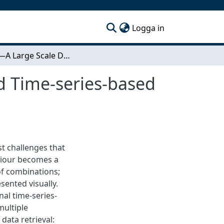
(current)
Logga in
Zohmg—A Large Scale Data Store for Aggregated Time-series-based Data
 Time-series-based
st challenges that
aviour becomes a
 of combinations;
ented visually.
nal time-series-
ultiple
data retrieval: