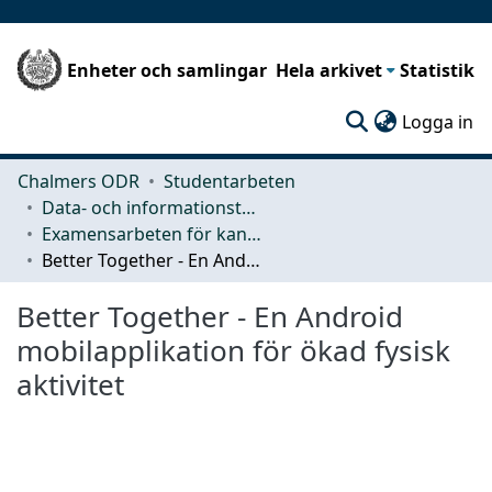
Enheter och samlingar
Hela arkivet
Statistik
(c
Logga in
Chalmers ODR
Studentarbeten
Data- och informationsteknik (CSE)
Examensarbeten för kandidatexamen
Better Together - En Android mobilapplikation för ökad fysisk aktivitet
Better Together - En Android
mobilapplikation för ökad fysisk
aktivitet