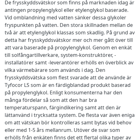
De frysskyddsvätskor som finns på marknaden idag är
antingen propylenglykol eller etylenglykol baserade.
Vid omblandning med vatten sänker dessa glykoler
fryspunkten på vatten. Den stora skillnaden mellan de
två är att etylenglykol klassas som skadlig. På grund av
detta har frysskyddsvätskor mer och mer gått över till
att vara baserade på propylenglykol. Genom en enkät
till solfångartillverkare, system-konstruktörer, -
installatörer samt -leverantörer erhölls en överblick av
vilka värmebärare som används i dag. Den
frysskyddsvätska som flest svarade att de använde är
Tyfocor LS som är en färdigblandad produkt baserad
på propylenglykol. Enligt konsumenterna har den
många fördelar så som att den har bra
temperaturspann, färgindikering samt att den är
lättanvänd i trycksatta system. De flesta var även eniga
om att vätskan bör kontrolleras samt bytas vid behov
eller med 1-5 års mellanrum. Utöver de svar som
erhölls från enkäten finns det ett flertal olika typer av