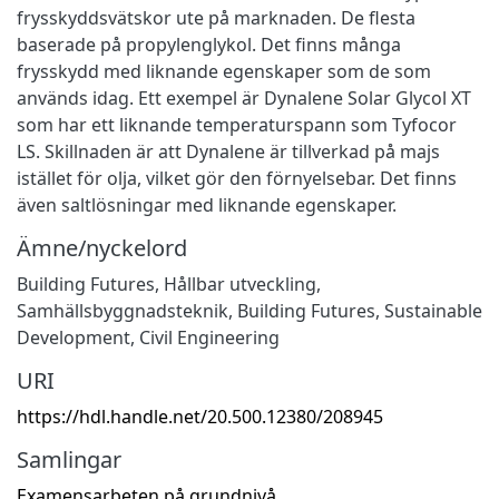
frysskyddsvätskor ute på marknaden. De flesta
baserade på propylenglykol. Det finns många
frysskydd med liknande egenskaper som de som
används idag. Ett exempel är Dynalene Solar Glycol XT
som har ett liknande temperaturspann som Tyfocor
LS. Skillnaden är att Dynalene är tillverkad på majs
istället för olja, vilket gör den förnyelsebar. Det finns
även saltlösningar med liknande egenskaper.
Ämne/nyckelord
Building Futures
,
Hållbar utveckling
,
Samhällsbyggnadsteknik
,
Building Futures
,
Sustainable
Development
,
Civil Engineering
URI
https://hdl.handle.net/20.500.12380/208945
Samlingar
Examensarbeten på grundnivå