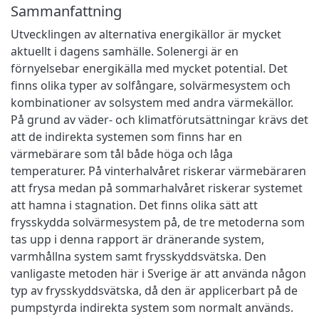
Sammanfattning
Utvecklingen av alternativa energikällor är mycket
aktuellt i dagens samhälle. Solenergi är en
förnyelsebar energikälla med mycket potential. Det
finns olika typer av solfångare, solvärmesystem och
kombinationer av solsystem med andra värmekällor.
På grund av väder- och klimatförutsättningar krävs det
att de indirekta systemen som finns har en
värmebärare som tål både höga och låga
temperaturer. På vinterhalvåret riskerar värmebäraren
att frysa medan på sommarhalvåret riskerar systemet
att hamna i stagnation. Det finns olika sätt att
frysskydda solvärmesystem på, de tre metoderna som
tas upp i denna rapport är dränerande system,
varmhållna system samt frysskyddsvätska. Den
vanligaste metoden här i Sverige är att använda någon
typ av frysskyddsvätska, då den är applicerbart på de
pumpstyrda indirekta system som normalt används.