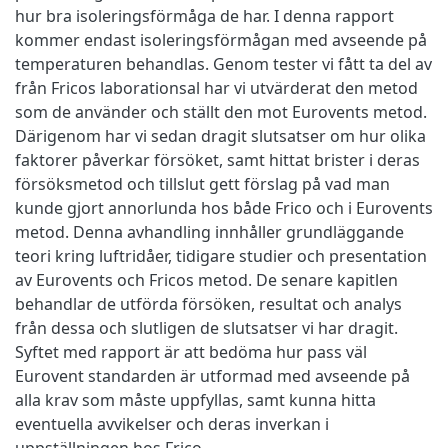
hur bra isoleringsförmåga de har. I denna rapport
kommer endast isoleringsförmågan med avseende på
temperaturen behandlas. Genom tester vi fått ta del av
från Fricos laborationsal har vi utvärderat den metod
som de använder och ställt den mot Eurovents metod.
Därigenom har vi sedan dragit slutsatser om hur olika
faktorer påverkar försöket, samt hittat brister i deras
försöksmetod och tillslut gett förslag på vad man
kunde gjort annorlunda hos både Frico och i Eurovents
metod. Denna avhandling innhåller grundläggande
teori kring luftridåer, tidigare studier och presentation
av Eurovents och Fricos metod. De senare kapitlen
behandlar de utförda försöken, resultat och analys
från dessa och slutligen de slutsatser vi har dragit.
Syftet med rapport är att bedöma hur pass väl
Eurovent standarden är utformad med avseende på
alla krav som måste uppfyllas, samt kunna hitta
eventuella avvikelser och deras inverkan i
uppställningen hos Frico.