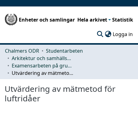
Enheter och samlingar
Hela arkivet
Statistik
(c
Logga in
Chalmers ODR
Studentarbeten
Arkitektur och samhällsbyggnadsteknik (ACE)
Examensarbeten på grundnivå
Utvärdering av mätmetod för luftridåer
Utvärdering av mätmetod för
luftridåer