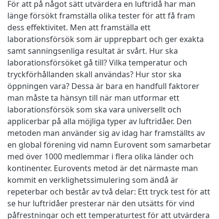
För att på något sätt utvärdera en luftridå har man
länge försökt framställa olika tester för att få fram
dess effektivitet. Men att framställa ett
laborationsförsök som är upprepbart och ger exakta
samt sanningsenliga resultat är svårt. Hur ska
laborationsförsöket gå till? Vilka temperatur och
tryckförhållanden skall användas? Hur stor ska
öppningen vara? Dessa är bara en handfull faktorer
man måste ta hänsyn till när man utformar ett
laborationsförsök som ska vara universellt och
applicerbar på alla möjliga typer av luftridåer. Den
metoden man använder sig av idag har framställts av
en global förening vid namn Eurovent som samarbetar
med över 1000 medlemmar i flera olika länder och
kontinenter. Eurovents metod är det närmaste man
kommit en verklighetssimulering som ändå är
repeterbar och består av två delar: Ett tryck test för att
se hur luftridåer presterar när den utsätts för vind
påfrestningar och ett temperaturtest för att utvärdera