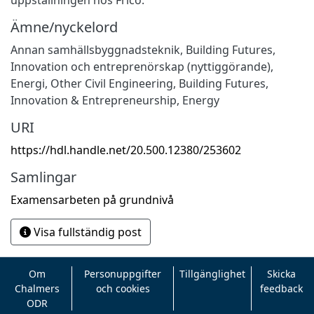
Ämne/nyckelord
Annan samhällsbyggnadsteknik
,
Building Futures
,
Innovation och entreprenörskap (nyttiggörande)
,
Energi
,
Other Civil Engineering
,
Building Futures
,
Innovation & Entrepreneurship
,
Energy
URI
https://hdl.handle.net/20.500.12380/253602
Samlingar
Examensarbeten på grundnivå
Visa fullständig post
Om
Personuppgifter
Tillgänglighet
Skicka
Chalmers
och cookies
feedback
ODR