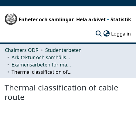
Enheter och samlingar
Hela arkivet
Statistik
(c
Logga in
Chalmers ODR
Studentarbeten
Arkitektur och samhällsbyggnadsteknik (ACE)
Examensarbeten för masterexamen
Thermal classification of cable route
Thermal classification of cable
route