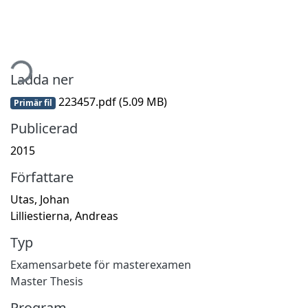
tar...
Ladda ner
223457.pdf
(5.09 MB)
Primär fil
Publicerad
2015
Författare
Utas, Johan
Lilliestierna, Andreas
Typ
Examensarbete för masterexamen
Master Thesis
Program