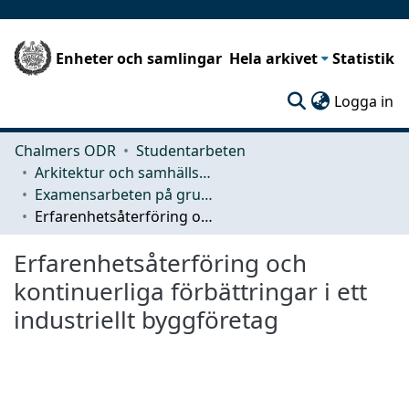
Enheter och samlingar
Hela arkivet
Statistik
(c
Logga in
Chalmers ODR
Studentarbeten
Arkitektur och samhällsbyggnadsteknik (ACE)
Examensarbeten på grundnivå
Erfarenhetsåterföring och kontinuerliga förbättringar i ett industriellt byggföretag
Erfarenhetsåterföring och
kontinuerliga förbättringar i ett
industriellt byggföretag