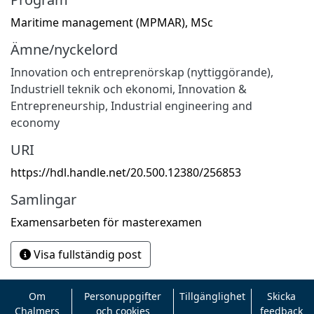
Maritime management (MPMAR), MSc
Ämne/nyckelord
Innovation och entreprenörskap (nyttiggörande)
,
Industriell teknik och ekonomi
,
Innovation &
Entrepreneurship
,
Industrial engineering and
economy
URI
https://hdl.handle.net/20.500.12380/256853
Samlingar
Examensarbeten för masterexamen
Visa fullständig post
Om
Personuppgifter
Tillgänglighet
Skicka
Chalmers
och cookies
feedback