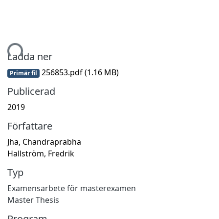
ämtar...
Ladda ner
256853.pdf
(1.16 MB)
Primär fil
Publicerad
2019
Författare
Jha, Chandraprabha
Hallström, Fredrik
Typ
Examensarbete för masterexamen
Master Thesis
Program