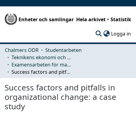
Enheter och samlingar
Hela arkivet
Statistik
(c
Logga in
Chalmers ODR
Studentarbeten
Teknikens ekonomi och organisation
Examensarbeten för masterexamen
Success factors and pitfalls in organizational change: a case study
Success factors and pitfalls in
organizational change: a case
study