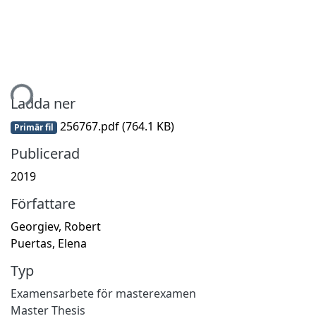
tar...
Ladda ner
256767.pdf
(764.1 KB)
Primär fil
Publicerad
2019
Författare
Georgiev, Robert
Puertas, Elena
Typ
Examensarbete för masterexamen
Master Thesis