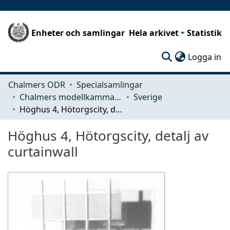
Enheter och samlingar
Hela arkivet
Statistik
(c
Logga in
Chalmers ODR
Specialsamlingar
Chalmers modellkammare
Sverige
Höghus 4, Hötorgscity, detalj av curtainwall
Höghus 4, Hötorgscity, detalj av
curtainwall