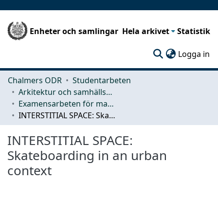
Enheter och samlingar
Hela arkivet
Statistik
(c
Logga in
Chalmers ODR
Studentarbeten
Arkitektur och samhällsbyggnadsteknik (ACE)
Examensarbeten för masterexamen
INTERSTITIAL SPACE: Skateboarding in an urban context
INTERSTITIAL SPACE:
Skateboarding in an urban
context