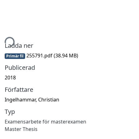
mtar...
Ladda ner
255791.pdf
(38.94 MB)
Primär fil
Publicerad
2018
Författare
Ingelhammar, Christian
Typ
Examensarbete för masterexamen
Master Thesis