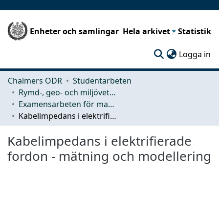
Enheter och samlingar
Hela arkivet
Statistik
(c
Logga in
Chalmers ODR
Studentarbeten
Rymd-, geo- och miljövetenskap (SEE)
Examensarbeten för masterexamen
Kabelimpedans i elektrifierade fordon - mätning och modellering
Kabelimpedans i elektrifierade
fordon - mätning och modellering