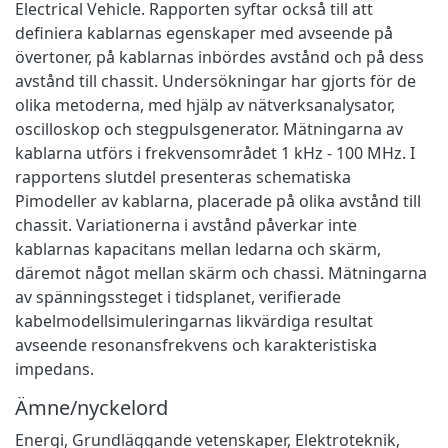
Electrical Vehicle. Rapporten syftar också till att
definiera kablarnas egenskaper med avseende på
övertoner, på kablarnas inbördes avstånd och på dess
avstånd till chassit. Undersökningar har gjorts för de
olika metoderna, med hjälp av nätverksanalysator,
oscilloskop och stegpulsgenerator. Mätningarna av
kablarna utförs i frekvensområdet 1 kHz - 100 MHz. I
rapportens slutdel presenteras schematiska
Pimodeller av kablarna, placerade på olika avstånd till
chassit. Variationerna i avstånd påverkar inte
kablarnas kapacitans mellan ledarna och skärm,
däremot något mellan skärm och chassi. Mätningarna
av spänningssteget i tidsplanet, verifierade
kabelmodellsimuleringarnas likvärdiga resultat
avseende resonansfrekvens och karakteristiska
impedans.
Ämne/nyckelord
Energi
,
Grundläggande vetenskaper
,
Elektroteknik
,