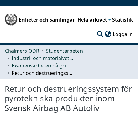
Enheter och samlingar
Hela arkivet
Statistik
(c
Logga in
Chalmers ODR
Studentarbeten
Industri- och materialvetenskap (IMS)
Examensarbeten på grundnivå
Retur och destrueringssystem för pyrotekniska produkter inom Svensk Airbag AB Autoliv
Retur och destrueringssystem för
pyrotekniska produkter inom
Svensk Airbag AB Autoliv