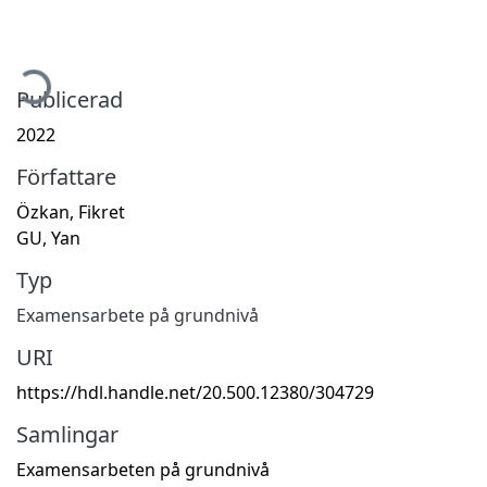
mtar...
Publicerad
2022
Författare
Özkan, Fikret
GU, Yan
Typ
Examensarbete på grundnivå
URI
https://hdl.handle.net/20.500.12380/304729
Samlingar
Examensarbeten på grundnivå