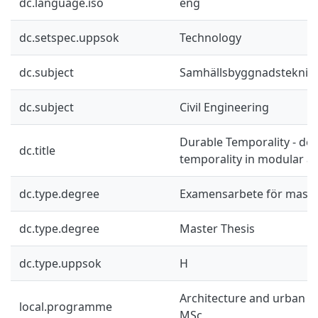
dc.language.iso
eng
dc.setspec.uppsok
Technology
dc.subject
Samhällsbyggnadsteknik
dc.subject
Civil Engineering
Durable Temporality - de
dc.title
temporality in modular ar
dc.type.degree
Examensarbete för mast
dc.type.degree
Master Thesis
dc.type.uppsok
H
Architecture and urban d
local.programme
MSc