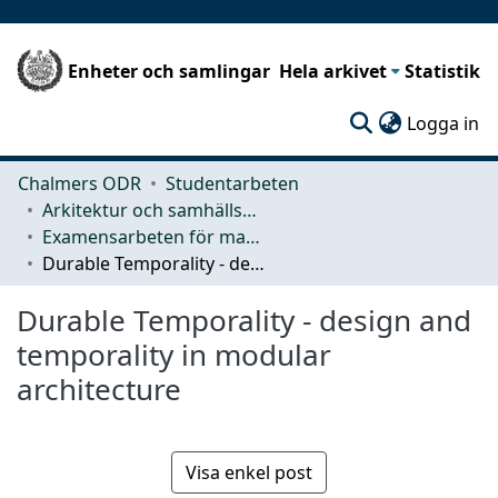
Enheter och samlingar
Hela arkivet
Statistik
(c
Logga in
Chalmers ODR
Studentarbeten
Arkitektur och samhällsbyggnadsteknik (ACE)
Examensarbeten för masterexamen
Durable Temporality - design and temporality in modular architecture
Durable Temporality - design and
temporality in modular
architecture
Visa enkel post