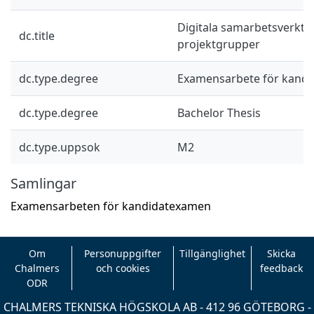
Digitala samarbetsverkty
dc.title
projektgrupper
dc.type.degree
Examensarbete för kand
dc.type.degree
Bachelor Thesis
dc.type.uppsok
M2
Samlingar
Examensarbeten för kandidatexamen
Om
Personuppgifter
Tillgänglighet
Skicka
Chalmers
och cookies
feedback
ODR
CHALMERS TEKNISKA HÖGSKOLA AB - 412 96 GÖTEBORG -