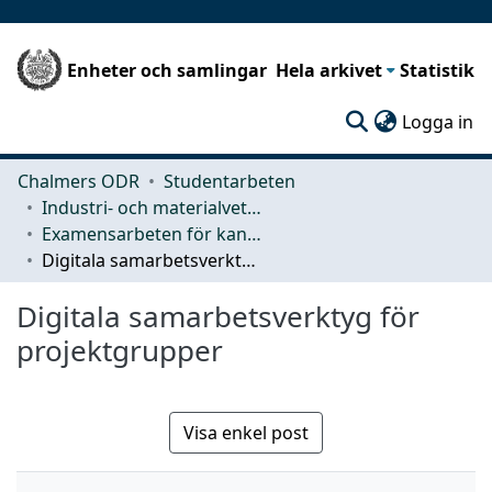
Enheter och samlingar
Hela arkivet
Statistik
(c
Logga in
Chalmers ODR
Studentarbeten
Industri- och materialvetenskap (IMS)
Examensarbeten för kandidatexamen
Digitala samarbetsverktyg för projektgrupper
Digitala samarbetsverktyg för
projektgrupper
Visa enkel post