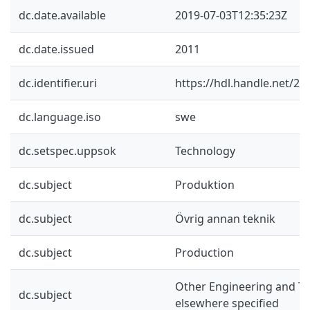
dc.date.available
2019-07-03T12:35:23Z
dc.date.issued
2011
dc.identifier.uri
https://hdl.handle.net/2
dc.language.iso
swe
dc.setspec.uppsok
Technology
dc.subject
Produktion
dc.subject
Övrig annan teknik
dc.subject
Production
Other Engineering and Te
dc.subject
elsewhere specified