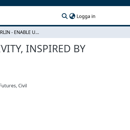
(current)
Logga in
FREE BERLIN - ENABLE URBAN SPACE FPR CREATIVITY, INSPIRED BY FREE SPACE IN BERLIN
VITY, INSPIRED BY
 Futures
,
Civil