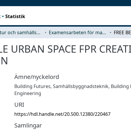
t
Statistik
Arkitektur och samhällsbyggnadsteknik (ACE)
Examensarbeten för masterexamen
LE URBAN SPACE FPR CREATI
IN
Ämne/nyckelord
Building Futures
,
Samhällsbyggnadsteknik
,
Building
Engineering
URI
https://hdl.handle.net/20.500.12380/220467
Samlingar