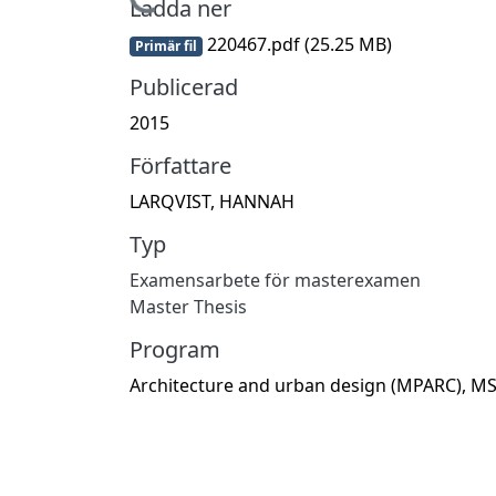
Hämtar...
Ladda ner
220467.pdf
(25.25 MB)
Primär fil
Publicerad
2015
Författare
LARQVIST, HANNAH
Typ
Examensarbete för masterexamen
Master Thesis
Program
Architecture and urban design (MPARC), M