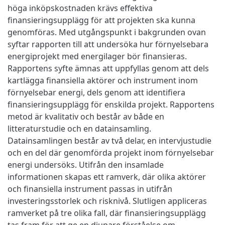
höga inköpskostnaden krävs effektiva
finansieringsupplägg för att projekten ska kunna
genomföras. Med utgångspunkt i bakgrunden ovan
syftar rapporten till att undersöka hur förnyelsebara
energiprojekt med energilager bör finansieras.
Rapportens syfte ämnas att uppfyllas genom att dels
kartlägga finansiella aktörer och instrument inom
förnyelsebar energi, dels genom att identifiera
finansieringsupplägg för enskilda projekt. Rapportens
metod är kvalitativ och består av både en
litteraturstudie och en datainsamling.
Datainsamlingen består av två delar, en intervjustudie
och en del där genomförda projekt inom förnyelsebar
energi undersöks. Utifrån den insamlade
informationen skapas ett ramverk, där olika aktörer
och finansiella instrument passas in utifrån
investeringsstorlek och risknivå. Slutligen appliceras
ramverket på tre olika fall, där finansieringsupplägg
tas fram för att ge en djupare förståelse om