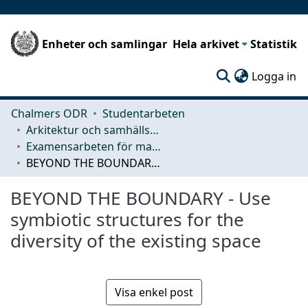
Enheter och samlingar
Hela arkivet
Statistik
(c
Logga in
Chalmers ODR
Studentarbeten
Arkitektur och samhällsbyggnadsteknik (ACE)
Examensarbeten för masterexamen
BEYOND THE BOUNDARY - Use symbiotic structures for the diversity of the existing space
BEYOND THE BOUNDARY - Use
symbiotic structures for the
diversity of the existing space
Visa enkel post