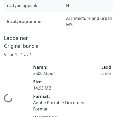
dc.type.uppsok
H
Architecture and urban d
local.programme
MSc
Ladda ner
Original bundle
Visar
1 - 1 av 1
Namn:
Ladd
250623.pdf
a ner
Size:
14.93 MB
Format:
Hämtar...
Adobe Portable Document
Format