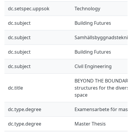
dc.setspec.uppsok
Technology
dc.subject
Building Futures
dc.subject
Samhällsbyggnadsteknik
dc.subject
Building Futures
dc.subject
Civil Engineering
BEYOND THE BOUNDARY - 
dc.title
structures for the diversit
space
dc.type.degree
Examensarbete för mast
dc.type.degree
Master Thesis